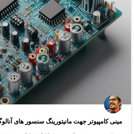
مینی کامپیوتر جهت مانیتورینگ سنسور های آنالو