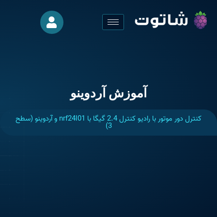
آموزش آردوینو
کنترل دور موتور با رادیو کنترل 2.4 گیگا با nrf24l01 و آردوینو (سطح
3)