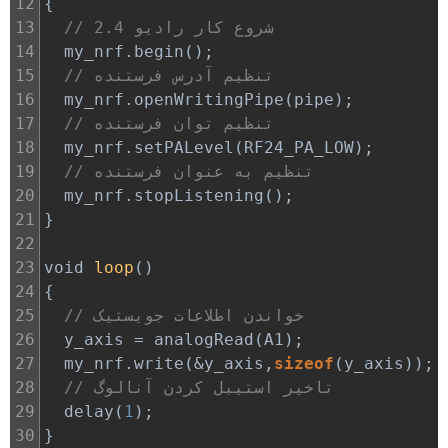
12
{
// شروع کار رادیو 2.4
13
14
my_nrf
.
begin
();
// تنظیم آدرس فرستنده
15
16
my_nrf
.
openWritingPipe
(
pipe
);
// تنظیم توان فرستنده
17
18
my_nrf
.
setPALevel
(
RF24_PA_LOW
);
// تنظیم به عنوان فرستنده
19
20
my_nrf
.
stopListening
();
21
}
22
23
void
loop
()
24
{
// خواندن اطلاعات جویستیک
25
26
y_axis
=
analogRead
(
A1
);
27
my_nrf
.
write
(
&
y_axis
,
sizeof
(
y_axis
));
// تاخیر استیبل کردن آنالوگ
28
29
delay
(
1
);
30
}