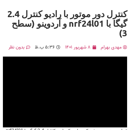
کنترل دور موتور با رادیو کنترل 2.4
گیگا با nrf24l01 و آردوینو (سطح
3)
مهدی بهرام
۸ شهریور ۱۴۰۱
۵:۳۶ ب.ظ
بدون نظر