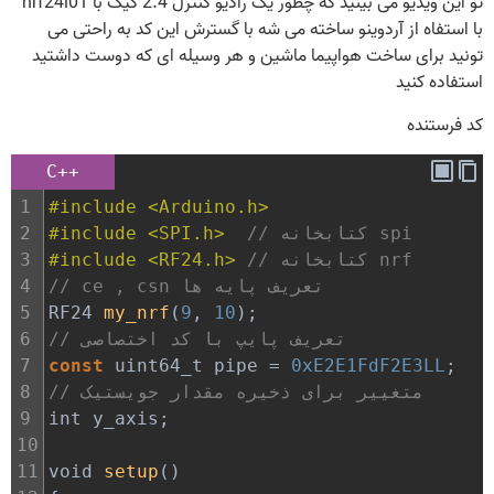
تو این ویدیو می بینید که چطور یک رادیو کنترل 2.4 گیگ با nrf24l01
با استفاه از آردوینو ساخته می شه با گسترش این کد به راحتی می
تونید برای ساخت هواپیما ماشین و هر وسیله ای که دوست داشتید
استفاده کنید
کد فرستنده
C++
1
#include <Arduino.h>
// کتابخانه spi
#include <SPI.h>  
2
// کتابخانه nrf
#include <RF24.h> 
3
// ce , csn تعریف پایه ها
4
5
RF24
my_nrf
(
9
, 
10
);
// تعریف پایپ با کد اختصاصی
6
7
const
uint64_t
pipe
=
0xE2E1FdF2E3LL
;
// متغییر برای ذخیره مقدار جویستیک
8
9
int
y_axis
;
10
11
void
setup
()