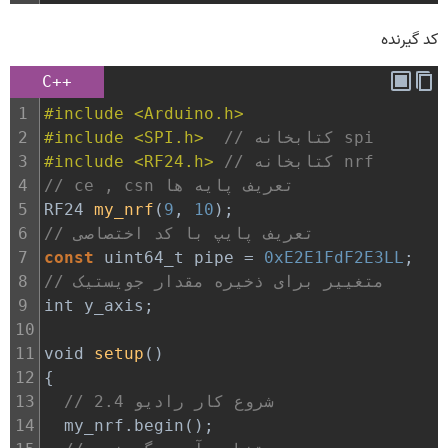
کد گیرنده
C++
1
#include <Arduino.h>
// کتابخانه spi
#include <SPI.h>  
2
// کتابخانه nrf
#include <RF24.h> 
3
// ce , csn تعریف پایه ها
4
5
RF24
my_nrf
(
9
, 
10
);
// تعریف پایپ با کد اختصاصی
6
7
const
uint64_t
pipe
=
0xE2E1FdF2E3LL
;
// متغییر برای ذخیره مقدار جویستیک
8
9
int
y_axis
;
10
11
void
setup
()
12
{
// شروع کار رادیو 2.4
13
14
my_nrf
.
begin
();