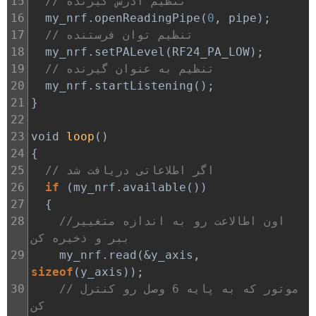
// تنظیم آدرس گیرنده
15
16
my_nrf
.
openReadingPipe
(
0
, 
pipe
);
// تنظیم توان فرستنده
17
18
my_nrf
.
setPALevel
(
RF24_PA_LOW
);
// تنظیم به عنوان گیرنده
19
20
my_nrf
.
startListening
();
21
}
22
23
void
loop
()
24
{
// اگر اطلاعاتی دریافت شد
25
26
if
 (
my_nrf
.
available
())
27
  {
//اون اطالاعت رو به اندازه متغییر 
28
ببر و ذخیره کن
29
my_nrf
.
read
(
&
y_axis
, 
sizeof
(
y_axis
));
// موتور که به پایه 6 وصل رو کنترل 
30
کن